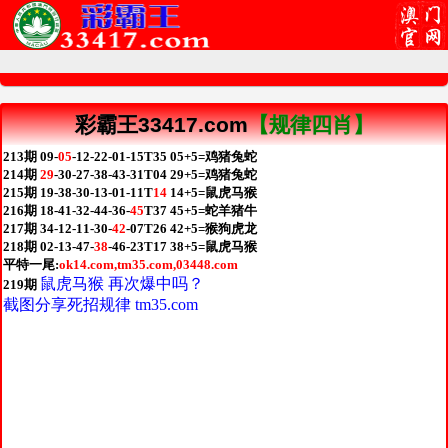
彩霸王33417.com
【规律四肖】