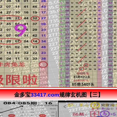
金多宝
33417.com
规律玄机图【三】