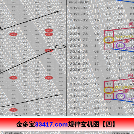
金多宝
33417.com
规律玄机图【四】