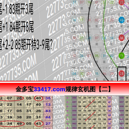
金多宝
33417.com
规律玄机图【二】