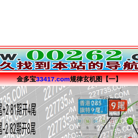
金多宝
33417.com
规律玄机图【一】